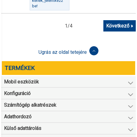
kérlek, jelentkezz
be!
1
/
4
Következő »
Ugrás az oldal tetejére
TERMÉKEK
Mobil eszközök
Konfiguráció
Számítógép alkatrészek
Adathordozó
Külső adattárolás