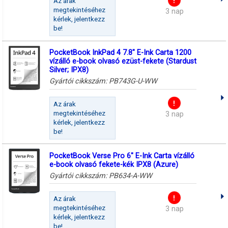
Az árak
megtekintéséhez
3 nap
kérlek, jelentkezz
be!
PocketBook InkPad 4 7.8" E-Ink Carta 1200
vízálló e-book olvasó ezüst-fekete (Stardust
Silver; IPX8)
Gyártói cikkszám:
PB743G-U-WW
Az árak
megtekintéséhez
3 nap
kérlek, jelentkezz
be!
PocketBook Verse Pro 6" E-Ink Carta vízálló
e-book olvasó fekete-kék IPX8 (Azure)
Gyártói cikkszám:
PB634-A-WW
Az árak
megtekintéséhez
3 nap
kérlek, jelentkezz
be!