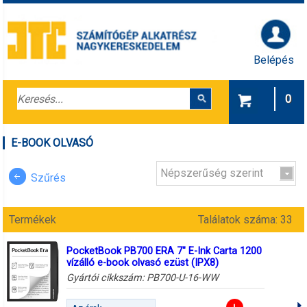
Belépés
0
E-BOOK OLVASÓ
Népszerűség szerint
Szűrés
Termékek
Találatok száma: 33
PocketBook PB700 ERA 7" E-Ink Carta 1200
vízálló e-book olvasó ezüst (IPX8)
Gyártói cikkszám:
PB700-U-16-WW