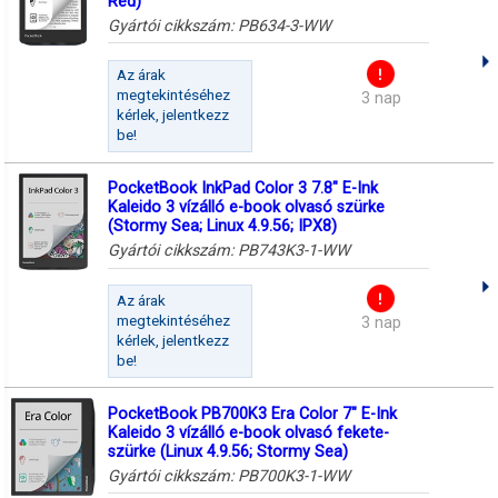
Red)
Gyártói cikkszám:
PB634-3-WW
Az árak
megtekintéséhez
3 nap
kérlek, jelentkezz
be!
PocketBook InkPad Color 3 7.8" E-Ink
Kaleido 3 vízálló e-book olvasó szürke
(Stormy Sea; Linux 4.9.56; IPX8)
Gyártói cikkszám:
PB743K3-1-WW
Az árak
megtekintéséhez
3 nap
kérlek, jelentkezz
be!
PocketBook PB700K3 Era Color 7" E-Ink
Kaleido 3 vízálló e-book olvasó fekete-
szürke (Linux 4.9.56; Stormy Sea)
Gyártói cikkszám:
PB700K3-1-WW