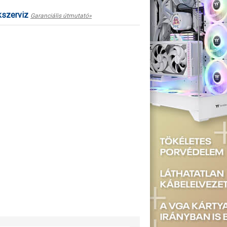
kszerviz
Garanciális útmutató»