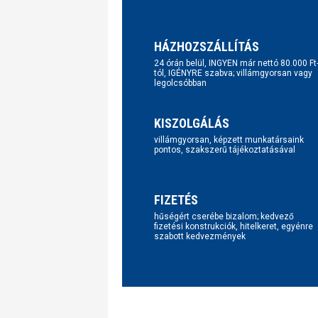
HÁZHOZSZÁLLÍTÁS
24 órán belül, INGYEN már nettó 80.000 Ft
tól, IGÉNYRE szabva; villámgyorsan vagy
legolcsóbban
KISZOLGÁLÁS
villámgyorsan, képzett munkatársaink
pontos, szakszerű tájékoztatásával
FIZETÉS
hűségért cserébe bizalom; kedvező
fizetési konstrukciók, hitelkeret, egyénre
szabott kedvezmények