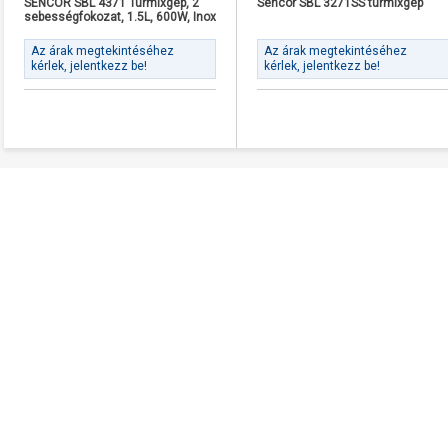
SENCOR SBL 4371 Turmixgép, 2
Sencor SBL 3271SS turmixgép
sebességfokozat, 1.5L, 600W, Inox
Az árak megtekintéséhez
Az árak megtekintéséhez
kérlek, jelentkezz be!
kérlek, jelentkezz be!