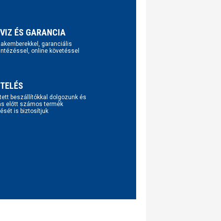
VIZ ÉS GARANCIA
szakemberekkel, garanciális
intézéssel, online követéssel
TELÉS
tett beszállítókkal dolgozunk és
ás előtt számos termék
ését is biztosítjuk