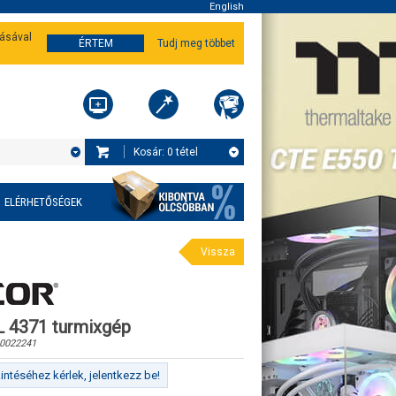
English
tásával
ÉRTEM
Tudj meg többet
Kosár:
0
tétel
ELÉRHETŐSÉGEK
Vissza
 4371 turmixgép
0022241
ntéséhez kérlek, jelentkezz be!