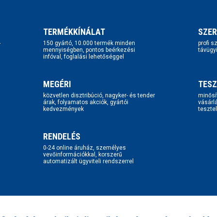
TERMÉKKÍNÁLAT
SZER
-
150 gyártó, 10.000 termék minden
profi 
mennyiségben, pontos beérkezési
távügy
infóval, foglalási lehetőséggel
MEGÉRI
TESZ
közvetlen disztribúció, nagyker- és tender
minősí
árak, folyamatos akciók, gyártói
vásárl
kedvezmények
tesztel
RENDELÉS
0-24 online áruház, személyes
vevőinformációkkal, korszerű
automatizált ügyviteli rendszerrel