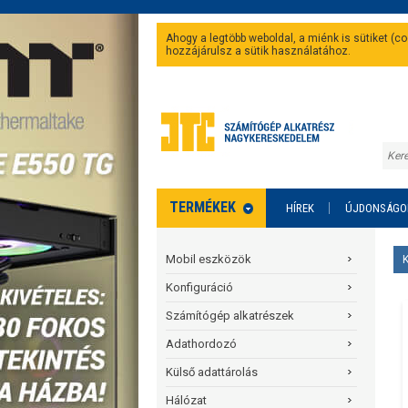
Ahogy a legtöbb weboldal, a miénk is sütiket (
hozzájárulsz a sütik használatához.
TERMÉKEK
HÍREK
ÚJDONSÁGO
Mobil eszközök
Konfiguráció
Számítógép alkatrészek
Adathordozó
Külső adattárolás
Hálózat