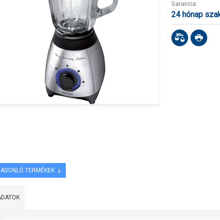
Garancia:
24 hónap sza
ASONLÓ TERMÉKEK
ADATOK