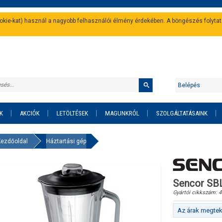
cookie-kat) használ a nagyobb felhasználói élmény érdekében. A böngészés folyta
Belépés
K
AKCIÓK
LETÖLTÉSEK
MAGUNKRÓL
SZOLGÁLTATÁSAINK
Kezdőoldal
Háztartási gép
Sencor SBL
Gyártói cikkszám:
4
Az árak megteki