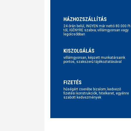
HÁZHOZSZÁLLÍTÁS
24 órán belül, INGYEN már nettó 80.000 Ft
tól, IGÉNYRE szabva; villámgyorsan vagy
legolcsóbban
KISZOLGÁLÁS
villámgyorsan, képzett munkatársaink
pontos, szakszerű tájékoztatásával
FIZETÉS
hűségért cserébe bizalom; kedvező
fizetési konstrukciók, hitelkeret, egyénre
szabott kedvezmények