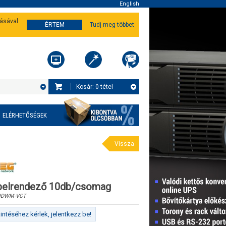
English
tásával
ÉRTEM
Tudj meg többet
Kosár:
0
tétel
ELÉRHETŐSÉGEK
Vissza
belrendező 10db/csomag
HDWM-VCT
ntéséhez kérlek, jelentkezz be!