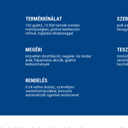
TERMÉKKÍNÁLAT
SZER
-
150 gyártó, 10.000 termék minden
profi 
mennyiségben, pontos beérkezési
távügy
infóval, foglalási lehetőséggel
MEGÉRI
TESZ
közvetlen disztribúció, nagyker- és tender
minősí
árak, folyamatos akciók, gyártói
vásárl
kedvezmények
tesztel
RENDELÉS
0-24 online áruház, személyes
vevőinformációkkal, korszerű
automatizált ügyviteli rendszerrel