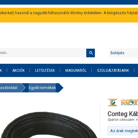
cookie-kat) használ a nagyobb felhasználói élmény érdekében. A böngészés folyta
Belépés
K
AKCIÓK
LETÖLTÉSEK
MAGUNKRÓL
SZOLGÁLTATÁSAINK
Kezdőoldal
Egyéb termékek
Conteg Ká
Gyártói cikkszám:
Az árak megteki