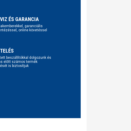
VIZ ÉS GARANCIA
szakemberekkel, garanciális
intézéssel, online követéssel
TELÉS
tett beszállítókkal dolgozunk és
ás előtt számos termék
ését is biztosítjuk