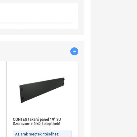
CONTEG takaró panel 19" 3U
Conteg csavar készlet
Szerszám nélkül telepíthető
4db/csomag
Az árak megtekintéséhez
Az árak megtekintéséhez