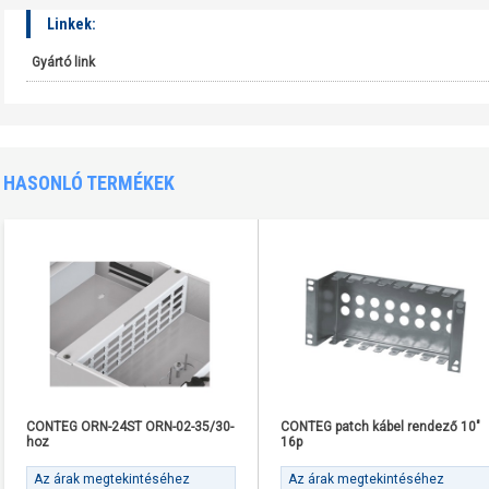
Linkek:
Gyártó link
HASONLÓ TERMÉKEK
CONTEG ORN-24ST ORN-02-35/30-
CONTEG patch kábel rendező 10"
hoz
16p
Az árak megtekintéséhez
Az árak megtekintéséhez