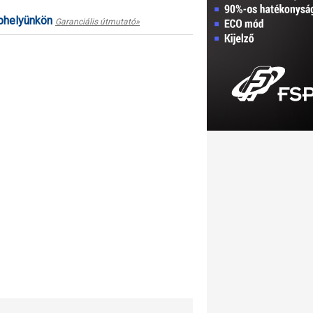
ephelyünkön
Garanciális útmutató»