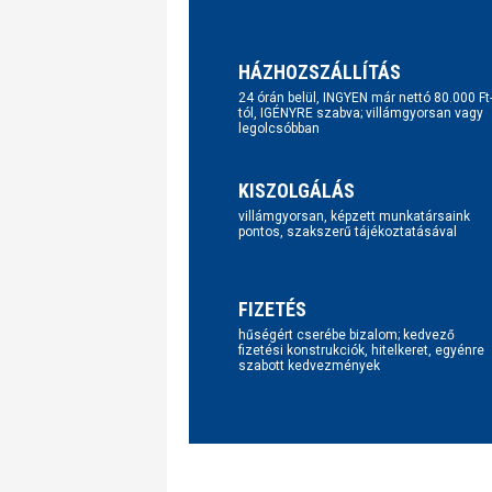
HÁZHOZSZÁLLÍTÁS
24 órán belül, INGYEN már nettó 80.000 Ft
tól, IGÉNYRE szabva; villámgyorsan vagy
legolcsóbban
KISZOLGÁLÁS
villámgyorsan, képzett munkatársaink
pontos, szakszerű tájékoztatásával
FIZETÉS
hűségért cserébe bizalom; kedvező
fizetési konstrukciók, hitelkeret, egyénre
szabott kedvezmények