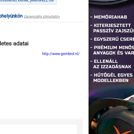
ntéséhez kérlek, jelentkezz be!
ephelyünkön
Garanciális útmutató»
letes adatai
http://www.gembird.nl/