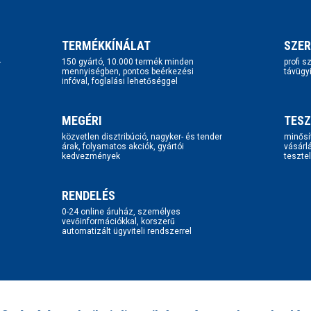
TERMÉKKÍNÁLAT
SZER
-
150 gyártó, 10.000 termék minden
profi 
mennyiségben, pontos beérkezési
távügy
infóval, foglalási lehetőséggel
MEGÉRI
TESZ
közvetlen disztribúció, nagyker- és tender
minősí
árak, folyamatos akciók, gyártói
vásárl
kedvezmények
tesztel
RENDELÉS
0-24 online áruház, személyes
vevőinformációkkal, korszerű
automatizált ügyviteli rendszerrel