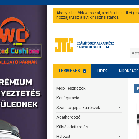
Ahogy a legtöbb weboldal, a miénk is sütiket (
hozzájárulsz a sütik használatához.
TERMÉKEK
HÍREK
ÚJDONSÁGO
Mobil eszközök
Konfiguráció
Számítógép alkatrészek
Adathordozó
Külső adattárolás
Hálózat