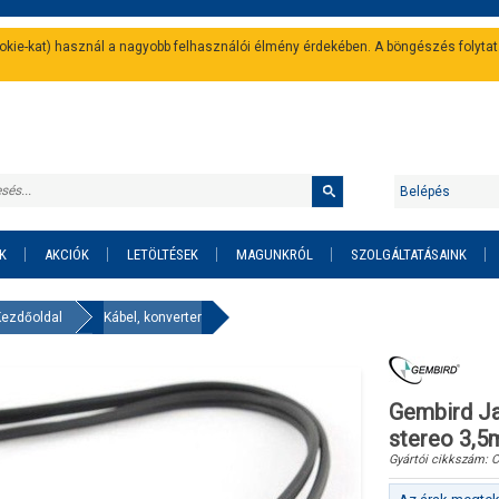
cookie-kat) használ a nagyobb felhasználói élmény érdekében. A böngészés folyta
Belépés
K
AKCIÓK
LETÖLTÉSEK
MAGUNKRÓL
SZOLGÁLTATÁSAINK
Kezdőoldal
Kábel, konverter
Gembird Ja
stereo 3,5
Gyártói cikkszám:
C