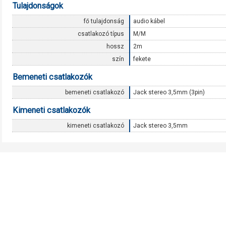
Tulajdonságok
fő tulajdonság
audio kábel
csatlakozó típus
M/M
hossz
2m
szín
fekete
Bemeneti csatlakozók
bemeneti csatlakozó
Jack stereo 3,5mm (3pin)
Kimeneti csatlakozók
kimeneti csatlakozó
Jack stereo 3,5mm