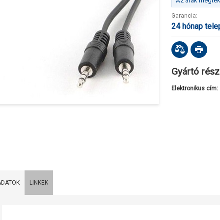
Az árak megteki
Garancia:
24 hónap tel
Gyártó rész
Elektronikus cím:
ADATOK
LINKEK