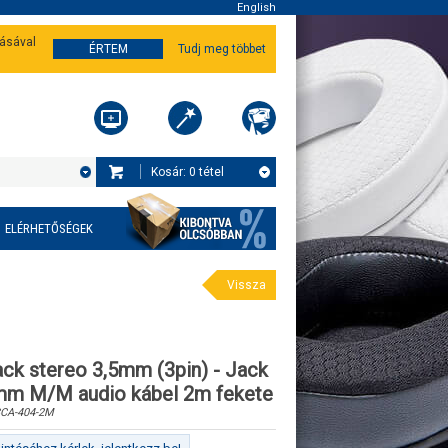
English
tásával
ÉRTEM
Tudj meg többet
Kosár:
0
tétel
ELÉRHETŐSÉGEK
Vissza
ck stereo 3,5mm (3pin) - Jack
mm M/M audio kábel 2m fekete
CA-404-2M