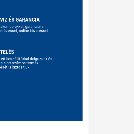
VIZ ÉS GARANCIA
szakemberekkel, garanciális
intézéssel, online követéssel
TELÉS
tett beszállítókkal dolgozunk és
ás előtt számos termék
ését is biztosítjuk