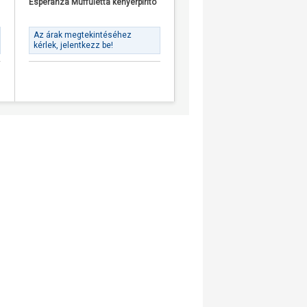
Esperanza Muffuletta kenyérpirító
Esperanza Smile kenyérpirító z
Az árak megtekintéséhez
Az árak megtekintéséhez
kérlek, jelentkezz be!
kérlek, jelentkezz be!