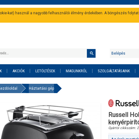
cookie-kat) használ a nagyobb felhasználói élmény érdekében. A böngészés folyta
Belépés
K
AKCIÓK
LETÖLTÉSEK
MAGUNKRÓL
SZOLGÁLTATÁSAINK
Kezdőoldal
Háztartási gép
Russell Ho
kenyérpirít
Gyártói cikkszám:
2