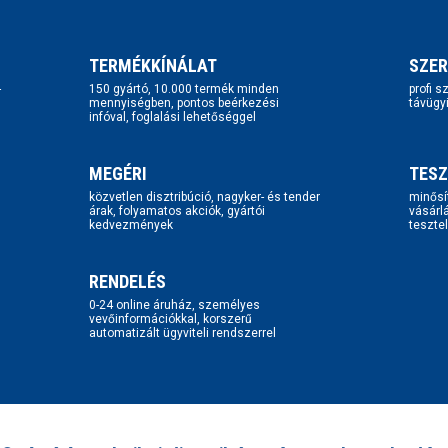
TERMÉKKÍNÁLAT
SZER
-
150 gyártó, 10.000 termék minden
profi 
mennyiségben, pontos beérkezési
távügy
infóval, foglalási lehetőséggel
MEGÉRI
TESZ
közvetlen disztribúció, nagyker- és tender
minősí
árak, folyamatos akciók, gyártói
vásárl
kedvezmények
tesztel
RENDELÉS
0-24 online áruház, személyes
vevőinformációkkal, korszerű
automatizált ügyviteli rendszerrel