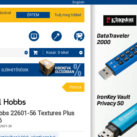
English
tásával
ÉRTEM
Tudj meg többet
Kosár:
0
tétel
ELÉRHETŐSÉGEK
Vissza
bbs 22601-56 Textures Plus
ó
2601-56