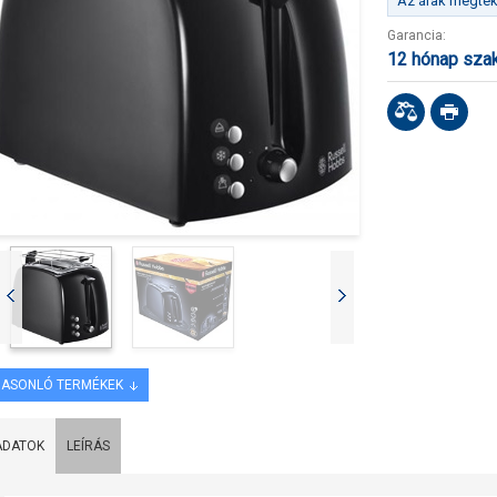
Az árak megteki
Garancia:
12 hónap sza
ASONLÓ TERMÉKEK
ADATOK
LEÍRÁS