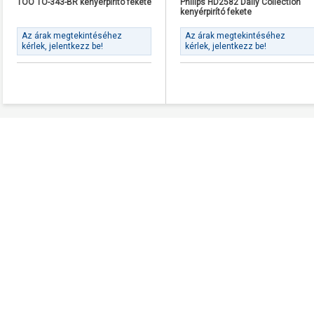
TOO TO-343-BR kenyérpirító fekete
Philips HD2582 Daily Collection
kenyérpirító fekete
Az árak megtekintéséhez
Az árak megtekintéséhez
kérlek, jelentkezz be!
kérlek, jelentkezz be!