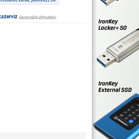
ntéséhez kérlek, jelentkezz be!
kszerviz
Garanciális útmutató»