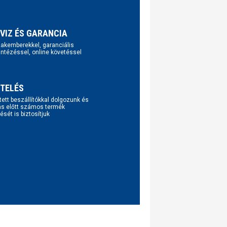
VIZ ÉS GARANCIA
szakemberekkel, garanciális
intézéssel, online követéssel
TELÉS
tett beszállítókkal dolgozunk és
ás előtt számos termék
ését is biztosítjuk