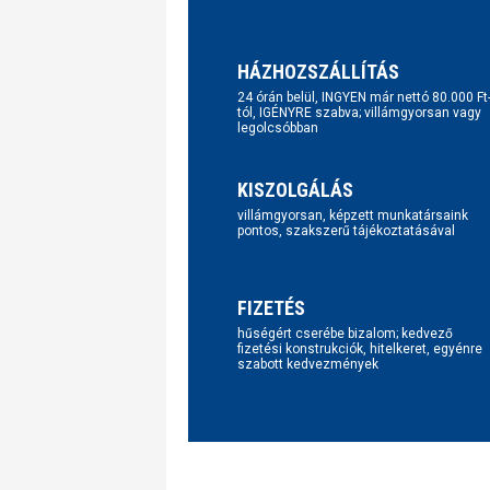
HÁZHOZSZÁLLÍTÁS
24 órán belül, INGYEN már nettó 80.000 Ft
tól, IGÉNYRE szabva; villámgyorsan vagy
legolcsóbban
KISZOLGÁLÁS
villámgyorsan, képzett munkatársaink
pontos, szakszerű tájékoztatásával
FIZETÉS
hűségért cserébe bizalom; kedvező
fizetési konstrukciók, hitelkeret, egyénre
szabott kedvezmények