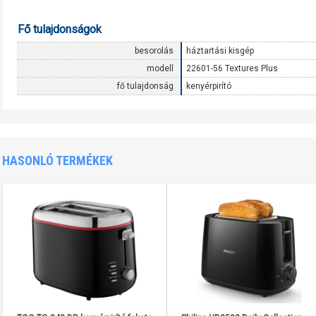
Fő tulajdonságok
besorolás
háztartási kisgép
modell
22601-56 Textures Plus
fő tulajdonság
kenyérpirító
HASONLÓ TERMÉKEK