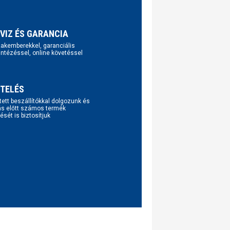
VIZ ÉS GARANCIA
szakemberekkel, garanciális
intézéssel, online követéssel
TELÉS
tett beszállítókkal dolgozunk és
ás előtt számos termék
ését is biztosítjuk