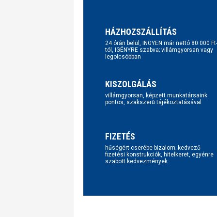
HÁZHOZSZÁLLÍTÁS
24 órán belül, INGYEN már nettó 80.000 Ft
tól, IGÉNYRE szabva; villámgyorsan vagy
legolcsóbban
KISZOLGÁLÁS
villámgyorsan, képzett munkatársaink
pontos, szakszerű tájékoztatásával
FIZETÉS
hűségért cserébe bizalom; kedvező
fizetési konstrukciók, hitelkeret, egyénre
szabott kedvezmények