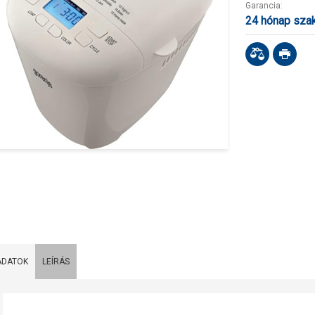
Garancia:
24 hónap sza
ADATOK
LEÍRÁS