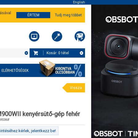
English
tásával
ÉRTEM
Tudj meg többet
Kosár:
0
tétel
ELÉRHETŐSÉGEK
Vissza
900WII kenyérsütő-gép fehér
95368
ntéséhez kérlek, jelentkezz be!