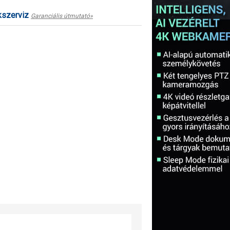
kszerviz
Garanciális útmutató»