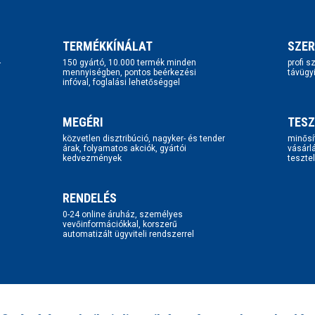
TERMÉKKÍNÁLAT
SZER
-
150 gyártó, 10.000 termék minden
profi 
mennyiségben, pontos beérkezési
távügy
infóval, foglalási lehetőséggel
MEGÉRI
TESZ
közvetlen disztribúció, nagyker- és tender
minősí
árak, folyamatos akciók, gyártói
vásárl
kedvezmények
tesztel
RENDELÉS
0-24 online áruház, személyes
vevőinformációkkal, korszerű
automatizált ügyviteli rendszerrel