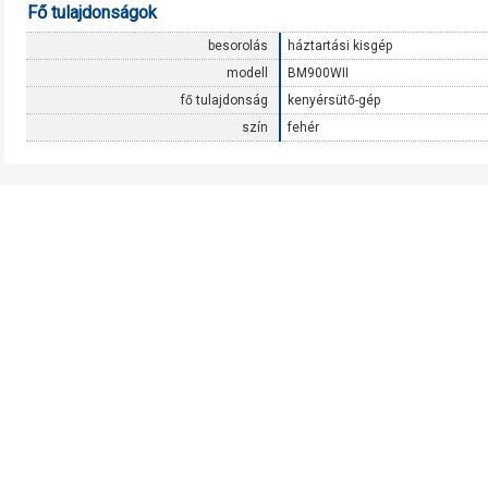
Fő tulajdonságok
besorolás
háztartási kisgép
modell
BM900WII
fő tulajdonság
kenyérsütő-gép
szín
fehér