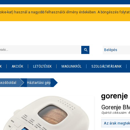
cookie-kat) használ a nagyobb felhasználói élmény érdekében. A böngészés folyta
Belépés
K
AKCIÓK
LETÖLTÉSEK
MAGUNKRÓL
SZOLGÁLTATÁSAINK
Kezdőoldal
Háztartási gép
Gorenje BM
Gyártói cikkszám:
4
Az árak megteki