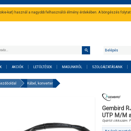
cookie-kat) használ a nagyobb felhasználói élmény érdekében. A böngészés folyta
Belépés
K
AKCIÓK
LETÖLTÉSEK
MAGUNKRÓL
SZOLGÁLTATÁSAINK
Kezdőoldal
Kábel, konverter
Gembird R
UTP M/M a
Gyártói cikkszám:
P