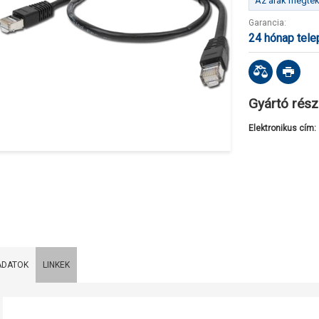
Az árak megteki
Garancia:
24 hónap tel
Gyártó rész
Elektronikus cím:
ADATOK
LINKEK