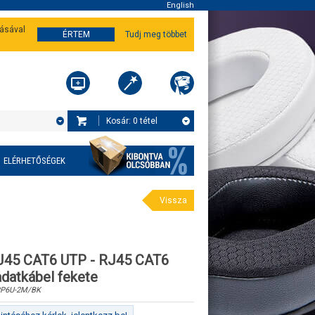
English
tásával
ÉRTEM
Tudj meg többet
Kosár:
0
tétel
ELÉRHETŐSÉGEK
Vissza
J45 CAT6 UTP - RJ45 CAT6
datkábel fekete
P6U-2M/BK