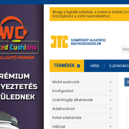
Ahogy a legtöbb weboldal, a miénk is sütiket (
hozzájárulsz a sütik használatához.
TERMÉKEK
HÍREK
ÚJDONSÁGO
Mobil eszközök
Konfiguráció
Számítógép alkatrészek
Adathordozó
Külső adattárolás
Hálózat