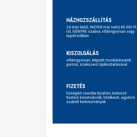
HÁZHOZSZÁLLÍTÁS
24 órán belül, INGYEN már nettó 80.000 Ft
tól, IGÉNYRE szabva; villámgyorsan vagy
legolcsóbban
KISZOLGÁLÁS
villámgyorsan, képzett munkatársaink
pontos, szakszerű tájékoztatásával
FIZETÉS
hűségért cserébe bizalom; kedvező
fizetési konstrukciók, hitelkeret, egyénre
szabott kedvezmények