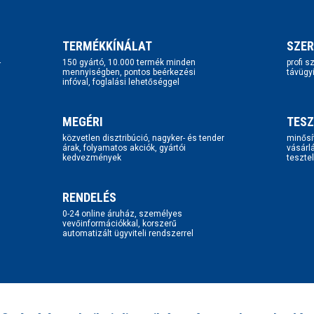
TERMÉKKÍNÁLAT
SZER
-
150 gyártó, 10.000 termék minden
profi 
mennyiségben, pontos beérkezési
távügy
infóval, foglalási lehetőséggel
MEGÉRI
TESZ
közvetlen disztribúció, nagyker- és tender
minősí
árak, folyamatos akciók, gyártói
vásárl
kedvezmények
tesztel
RENDELÉS
0-24 online áruház, személyes
vevőinformációkkal, korszerű
automatizált ügyviteli rendszerrel