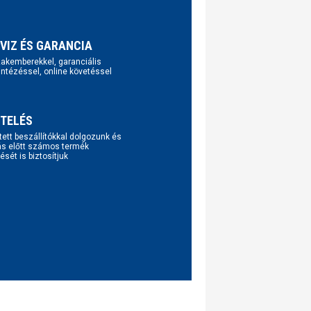
VIZ ÉS GARANCIA
szakemberekkel, garanciális
intézéssel, online követéssel
TELÉS
tett beszállítókkal dolgozunk és
ás előtt számos termék
ését is biztosítjuk