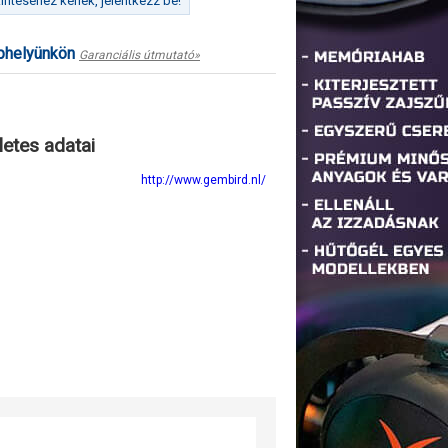
ntéséhez kérlek, jelentkezz be!
ephelyünkön
Garanciális útmutató»
letes adatai
http://www.gembird.nl/