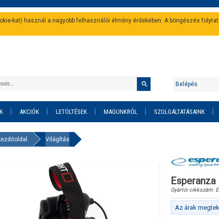
cookie-kat) használ a nagyobb felhasználói élmény érdekében. A böngészés folyta
Belépés
K
AKCIÓK
LETÖLTÉSEK
MAGUNKRÓL
SZOLGÁLTATÁSAINK
Kezdőoldal
Világítás
Esperanza
Gyártói cikkszám:
E
Az árak megteki