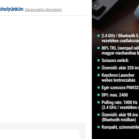
ephelyünkön
Garanciális útmutató»