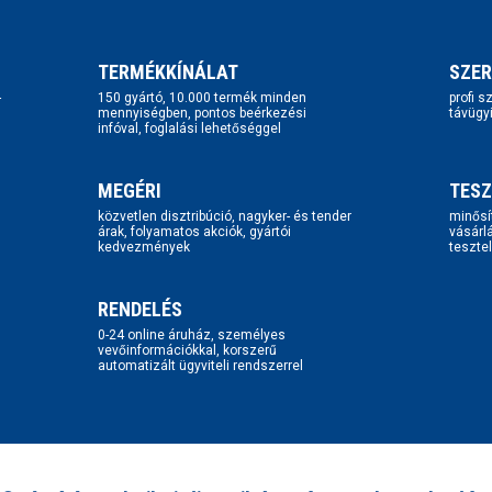
TERMÉKKÍNÁLAT
SZER
-
150 gyártó, 10.000 termék minden
profi 
mennyiségben, pontos beérkezési
távügy
infóval, foglalási lehetőséggel
MEGÉRI
TESZ
közvetlen disztribúció, nagyker- és tender
minősí
árak, folyamatos akciók, gyártói
vásárl
kedvezmények
tesztel
RENDELÉS
0-24 online áruház, személyes
vevőinformációkkal, korszerű
automatizált ügyviteli rendszerrel