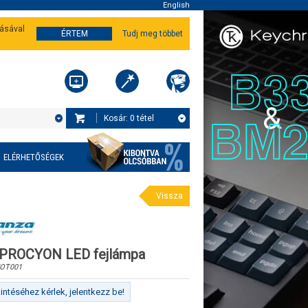
English
tásával
ÉRTEM
Tudj meg többet
Kosár:
0
tétel
ELÉRHETŐSÉGEK
Vissza
 PROCYON LED fejlámpa
OT001
ntéséhez kérlek, jelentkezz be!