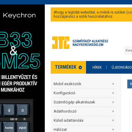
Ahogy a legtöbb weboldal, a miénk is sütiket (
hozzájárulsz a sütik használatához.
TERMÉKEK
HÍREK
ÚJDONSÁGO
Mobil eszközök
Konfiguráció
Számítógép alkatrészek
Adathordozó
Külső adattárolás
Hálózat