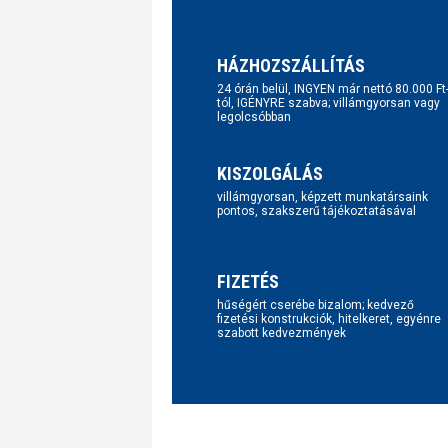
HÁZHOZSZÁLLÍTÁS
24 órán belül, INGYEN már nettó 80.000 Ft
tól, IGÉNYRE szabva; villámgyorsan vagy
legolcsóbban
KISZOLGÁLÁS
villámgyorsan, képzett munkatársaink
pontos, szakszerű tájékoztatásával
FIZETÉS
hűségért cserébe bizalom; kedvező
fizetési konstrukciók, hitelkeret, egyénre
szabott kedvezmények