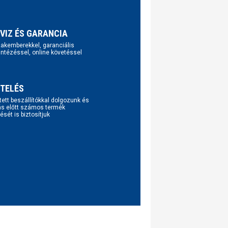
VIZ ÉS GARANCIA
szakemberekkel, garanciális
intézéssel, online követéssel
TELÉS
tett beszállítókkal dolgozunk és
ás előtt számos termék
ését is biztosítjuk