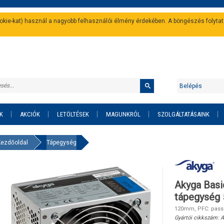
cookie-kat) használ a nagyobb felhasználói élmény érdekében. A böngészés folyta
Belépés
K
AKCIÓK
LETÖLTÉSEK
MAGUNKRÓL
SZOLGÁLTATÁSAINK
Kezdőoldal
Tápegység
Akyga Bas
tápegység
120mm, PFC: passzí
Gyártói cikkszám:
A