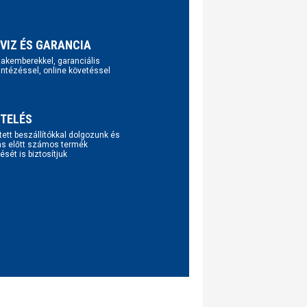
VIZ ÉS GARANCIA
szakemberekkel, garanciális
intézéssel, online követéssel
TELÉS
tett beszállítókkal dolgozunk és
ás előtt számos termék
ését is biztosítjuk