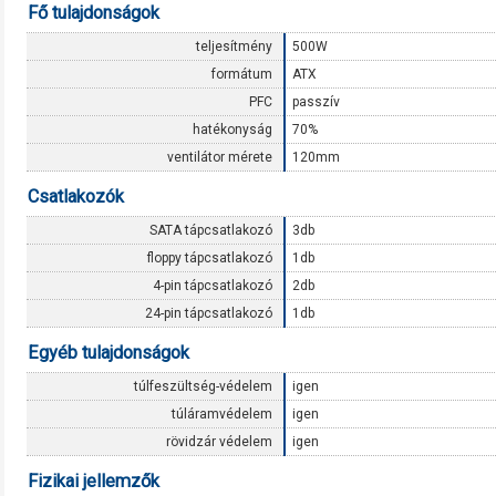
Fő tulajdonságok
teljesítmény
500W
formátum
ATX
PFC
passzív
hatékonyság
70%
ventilátor mérete
120mm
Csatlakozók
SATA tápcsatlakozó
3db
floppy tápcsatlakozó
1db
4-pin tápcsatlakozó
2db
24-pin tápcsatlakozó
1db
Egyéb tulajdonságok
túlfeszültség-védelem
igen
túláramvédelem
igen
rövidzár védelem
igen
Fizikai jellemzők