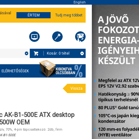
English
tásával
ÉRTEM
Tudj meg többet
Kosár:
0
tétel
ELÉRHETŐSÉGEK
Vissza
ic AK-B1-500E ATX desktop
 500W OEM
v, 70%, 4-pin tápcsatlakozó: 2db, fém
K-B1-500E