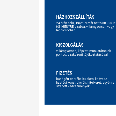
HÁZHOZSZÁLLÍTÁS
24 órán belül, INGYEN már nettó 80.000 Ft
tól, IGÉNYRE szabva; villámgyorsan vagy
legolcsóbban
KISZOLGÁLÁS
villámgyorsan, képzett munkatársaink
pontos, szakszerű tájékoztatásával
FIZETÉS
hűségért cserébe bizalom; kedvező
fizetési konstrukciók, hitelkeret, egyénre
szabott kedvezmények