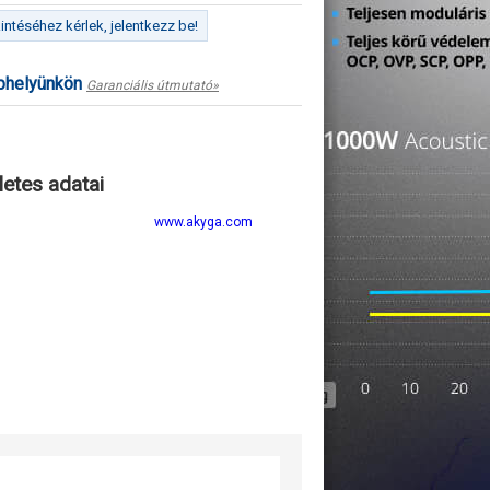
ntéséhez kérlek, jelentkezz be!
ephelyünkön
Garanciális útmutató»
letes adatai
www.akyga.com