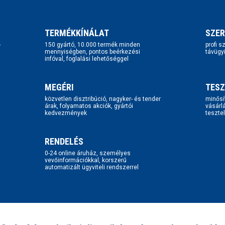
TERMÉKKÍNÁLAT
SZER
-
150 gyártó, 10.000 termék minden
profi 
mennyiségben, pontos beérkezési
távügy
infóval, foglalási lehetőséggel
MEGÉRI
TESZ
közvetlen disztribúció, nagyker- és tender
minősí
árak, folyamatos akciók, gyártói
vásárl
kedvezmények
tesztel
RENDELÉS
0-24 online áruház, személyes
vevőinformációkkal, korszerű
automatizált ügyviteli rendszerrel