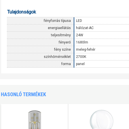
Tulajdonságok
fényforrás típusa
LED
energiaellátás
hálózat-AC
teljesítmény
24W
fényerő
1680lm
fény színe
meleg-fehér
színhőmérséklet
2700K
forma
panel
HASONLÓ TERMÉKEK