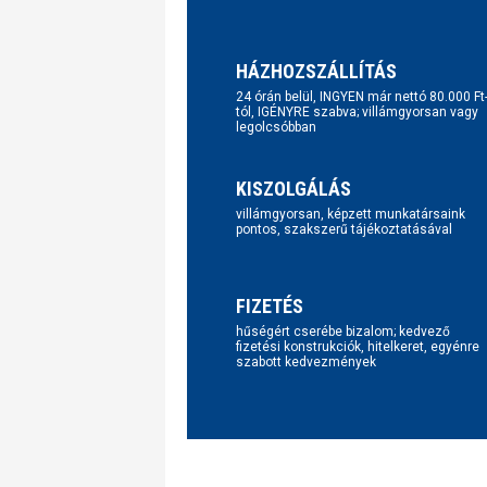
HÁZHOZSZÁLLÍTÁS
24 órán belül, INGYEN már nettó 80.000 Ft
tól, IGÉNYRE szabva; villámgyorsan vagy
legolcsóbban
KISZOLGÁLÁS
villámgyorsan, képzett munkatársaink
pontos, szakszerű tájékoztatásával
FIZETÉS
hűségért cserébe bizalom; kedvező
fizetési konstrukciók, hitelkeret, egyénre
szabott kedvezmények