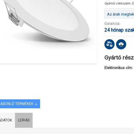
Gyártói cikkszám:
D
Az árak megteki
Garancia:
24 hónap sza
Gyártó rész
Elektronikus cím:
ASONLÓ TERMÉKEK
ADATOK
LEÍRÁS