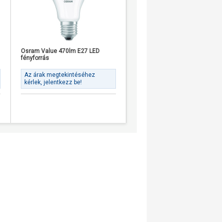
Osram Value 470lm E27 LED
Osram Star+ RGBW 250lm RGB
fényforrás
GU10 LED fényforrás
Az árak megtekintéséhez
Az árak megtekintéséhez
kérlek, jelentkezz be!
kérlek, jelentkezz be!