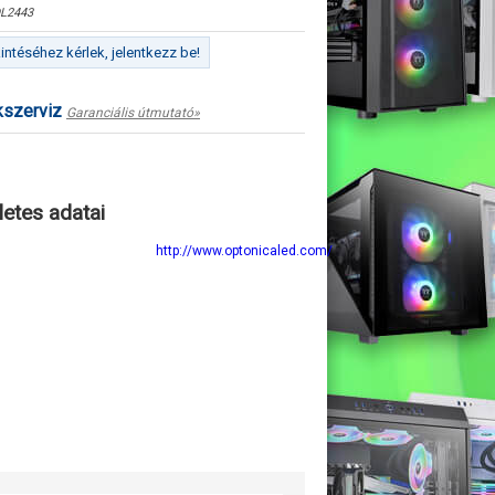
L2443
ntéséhez kérlek, jelentkezz be!
kszerviz
Garanciális útmutató»
letes adatai
http://www.optonicaled.com/