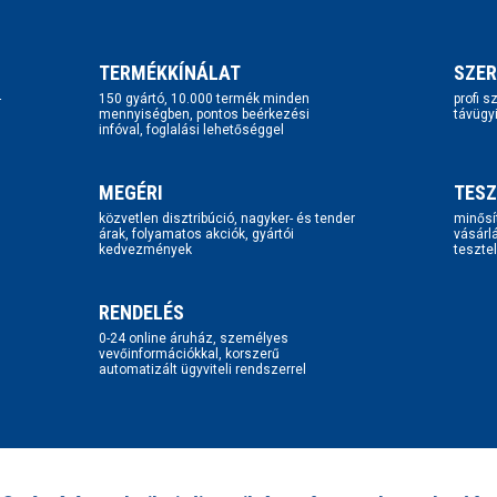
TERMÉKKÍNÁLAT
SZER
-
150 gyártó, 10.000 termék minden
profi 
mennyiségben, pontos beérkezési
távügy
infóval, foglalási lehetőséggel
MEGÉRI
TESZ
közvetlen disztribúció, nagyker- és tender
minősí
árak, folyamatos akciók, gyártói
vásárl
kedvezmények
tesztel
RENDELÉS
0-24 online áruház, személyes
vevőinformációkkal, korszerű
automatizált ügyviteli rendszerrel