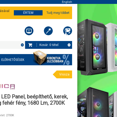
English
tásával
ÉRTEM
Tudj meg többet
Kosár:
0
tétel
ELÉRHETŐSÉGEK
Vissza
ED Panel, beépíthető, kerek,
 fehér fény, 1680 Lm, 2700K
let: 2700K