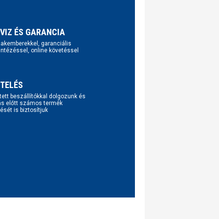
VIZ ÉS GARANCIA
szakemberekkel, garanciális
intézéssel, online követéssel
TELÉS
tett beszállítókkal dolgozunk és
ás előtt számos termék
ését is biztosítjuk