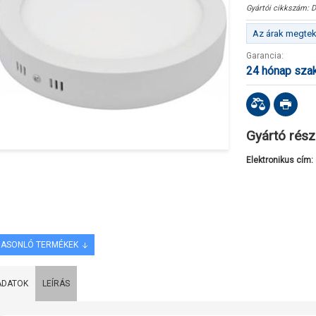
Gyártói cikkszám:
D
Az árak megteki
Garancia:
24 hónap sza
Gyártó rész
Elektronikus cím:
ASONLÓ TERMÉKEK
ADATOK
LEÍRÁS