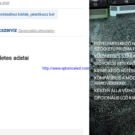
L2232
ntéséhez kérlek, jelentkezz be!
kszerviz
Garanciális útmutató»
letes adatai
http://www.optonicaled.com/