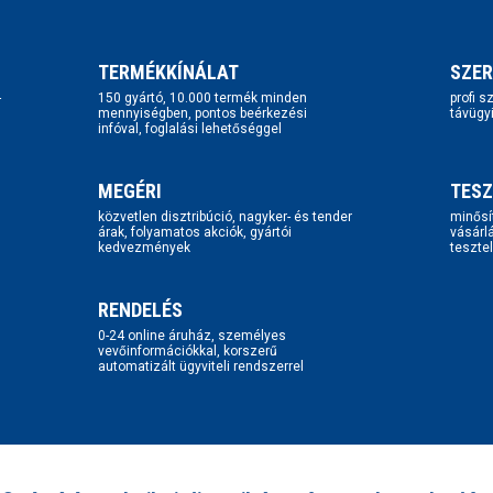
TERMÉKKÍNÁLAT
SZER
-
150 gyártó, 10.000 termék minden
profi 
mennyiségben, pontos beérkezési
távügy
infóval, foglalási lehetőséggel
MEGÉRI
TESZ
közvetlen disztribúció, nagyker- és tender
minősí
árak, folyamatos akciók, gyártói
vásárl
kedvezmények
tesztel
RENDELÉS
0-24 online áruház, személyes
vevőinformációkkal, korszerű
automatizált ügyviteli rendszerrel