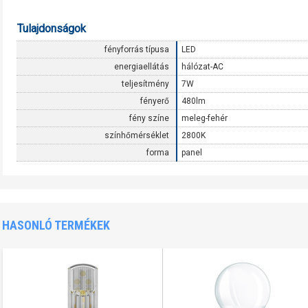
Tulajdonságok
fényforrás típusa
LED
energiaellátás
hálózat-AC
teljesítmény
7W
fényerő
480lm
fény színe
meleg-fehér
színhőmérséklet
2800K
forma
panel
HASONLÓ TERMÉKEK