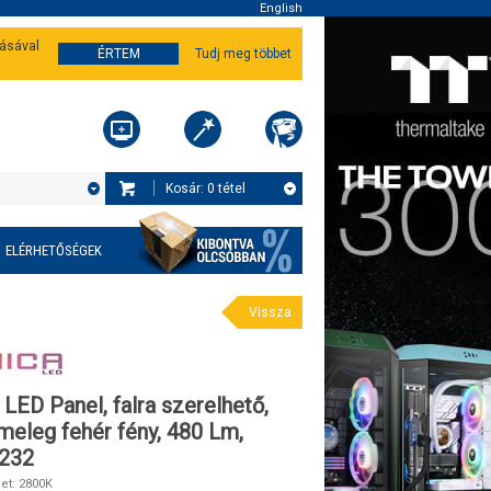
English
tásával
ÉRTEM
Tudj meg többet
Kosár:
0
tétel
ELÉRHETŐSÉGEK
Vissza
ED Panel, falra szerelhető,
meleg fehér fény, 480 Lm,
232
et: 2800K