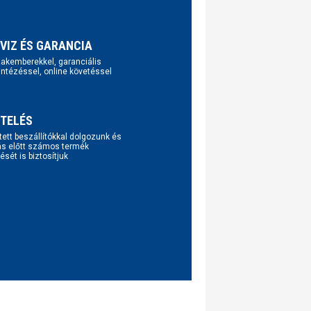
VIZ ÉS GARANCIA
szakemberekkel, garanciális
intézéssel, online követéssel
TELÉS
tett beszállítókkal dolgozunk és
ás előtt számos termék
ését is biztosítjuk