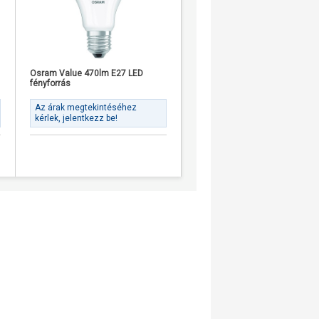
Osram Value 470lm E27 LED
Osram Star+ RGBW 250lm RGB
fényforrás
GU10 LED fényforrás
Az árak megtekintéséhez
Az árak megtekintéséhez
kérlek, jelentkezz be!
kérlek, jelentkezz be!