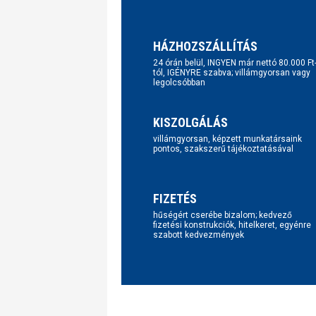
HÁZHOZSZÁLLÍTÁS
24 órán belül, INGYEN már nettó 80.000 Ft
tól, IGÉNYRE szabva; villámgyorsan vagy
legolcsóbban
KISZOLGÁLÁS
villámgyorsan, képzett munkatársaink
pontos, szakszerű tájékoztatásával
FIZETÉS
hűségért cserébe bizalom; kedvező
fizetési konstrukciók, hitelkeret, egyénre
szabott kedvezmények