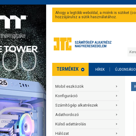
Ahogy a legtöbb weboldal, a miénk is sütiket (
hozzájárulsz a sütik használatához.
TERMÉKEK
HÍREK
ÚJDONSÁGO
Mobil eszközök
Konfiguráció
Számítógép alkatrészek
Adathordozó
Külső adattárolás
Hálózat