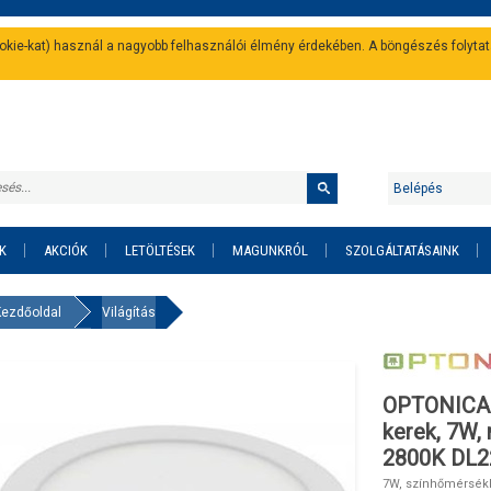
cookie-kat) használ a nagyobb felhasználói élmény érdekében. A böngészés folyta
Belépés
K
AKCIÓK
LETÖLTÉSEK
MAGUNKRÓL
SZOLGÁLTATÁSAINK
Kezdőoldal
Világítás
OPTONICA L
kerek, 7W, 
2800K DL2
7W, színhőmérsékl