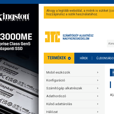
Ahogy a legtöbb weboldal, a miénk is sütiket (
hozzájárulsz a sütik használatához.
TERMÉKEK
HÍREK
ÚJDONSÁGO
Mobil eszközök
Konfiguráció
Számítógép alkatrészek
A(
Adathordozó
Külső adattárolás
Hálózat