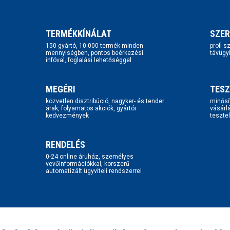
TERMÉKKÍNÁLAT
SZER
-
150 gyártó, 10.000 termék minden
profi 
mennyiségben, pontos beérkezési
távügy
infóval, foglalási lehetőséggel
MEGÉRI
TESZ
közvetlen disztribúció, nagyker- és tender
minősí
árak, folyamatos akciók, gyártói
vásárl
kedvezmények
tesztel
RENDELÉS
0-24 online áruház, személyes
vevőinformációkkal, korszerű
automatizált ügyviteli rendszerrel