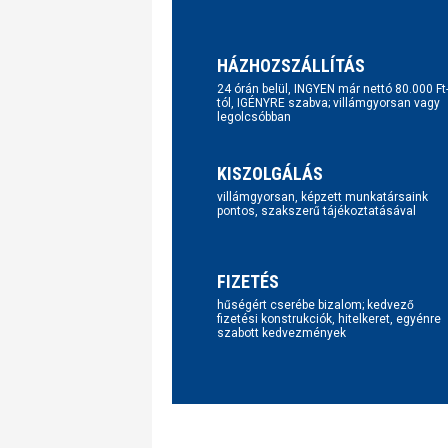
HÁZHOZSZÁLLÍTÁS
24 órán belül, INGYEN már nettó 80.000 Ft
tól, IGÉNYRE szabva; villámgyorsan vagy
legolcsóbban
KISZOLGÁLÁS
villámgyorsan, képzett munkatársaink
pontos, szakszerű tájékoztatásával
FIZETÉS
hűségért cserébe bizalom; kedvező
fizetési konstrukciók, hitelkeret, egyénre
szabott kedvezmények