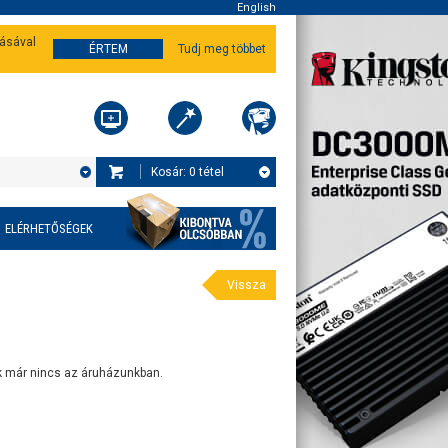
English
tásával
ÉRTEM
Tudj meg többet
Kosár:
0
tétel
ELÉRHETŐSÉGEK
Vissza
k már nincs az áruházunkban.