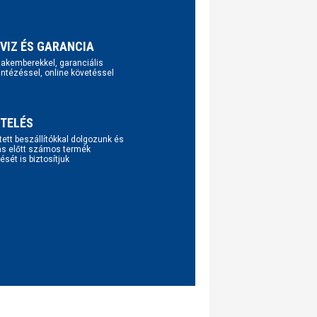
VIZ ÉS GARANCIA
szakemberekkel, garanciális
intézéssel, online követéssel
TELÉS
tett beszállítókkal dolgozunk és
ás előtt számos termék
ését is biztosítjuk