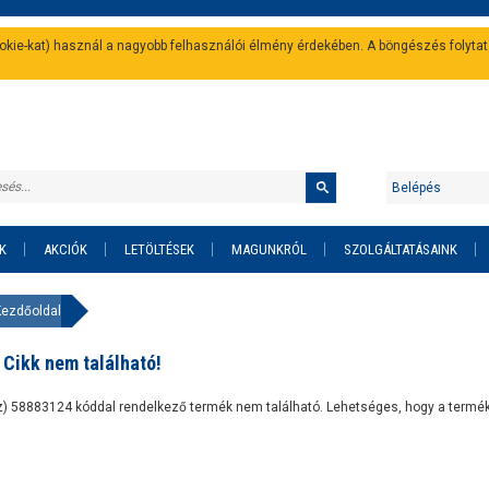
cookie-kat) használ a nagyobb felhasználói élmény érdekében. A böngészés folyta
Belépés
K
AKCIÓK
LETÖLTÉSEK
MAGUNKRÓL
SZOLGÁLTATÁSAINK
Kezdőoldal
Cikk nem található!
z) 58883124 kóddal rendelkező termék nem található. Lehetséges, hogy a termé