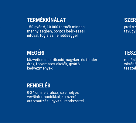
TERMÉKKÍNÁLAT
SZER
-
150 gyártó, 10.000 termék minden
profi 
mennyiségben, pontos beérkezési
távügy
infóval, foglalási lehetőséggel
MEGÉRI
TESZ
közvetlen disztribúció, nagyker- és tender
minősí
árak, folyamatos akciók, gyártói
vásárl
kedvezmények
tesztel
RENDELÉS
0-24 online áruház, személyes
vevőinformációkkal, korszerű
automatizált ügyviteli rendszerrel