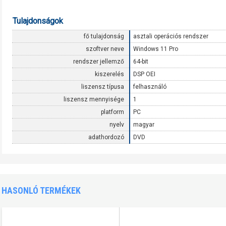
Tulajdonságok
fő tulajdonság
asztali operációs rendszer
szoftver neve
Windows 11 Pro
rendszer jellemző
64-bit
kiszerelés
DSP OEI
liszensz típusa
felhasználó
liszensz mennyisége
1
platform
PC
nyelv
magyar
adathordozó
DVD
HASONLÓ TERMÉKEK