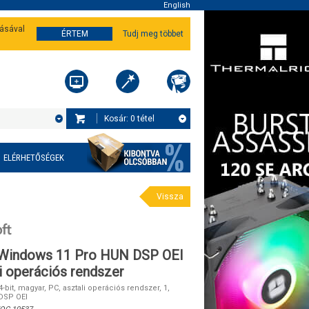
English
tásával
ÉRTEM
Tudj meg többet
Kosár:
0
tétel
ELÉRHETŐSÉGEK
Vissza
 Windows 11 Pro HUN DSP OEI
i operációs rendszer
-bit, magyar, PC, asztali operációs rendszer, 1,
 DSP OEI