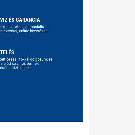
VIZ ÉS GARANCIA
szakemberekkel, garanciális
intézéssel, online követéssel
TELÉS
tett beszállítókkal dolgozunk és
ás előtt számos termék
ését is biztosítjuk