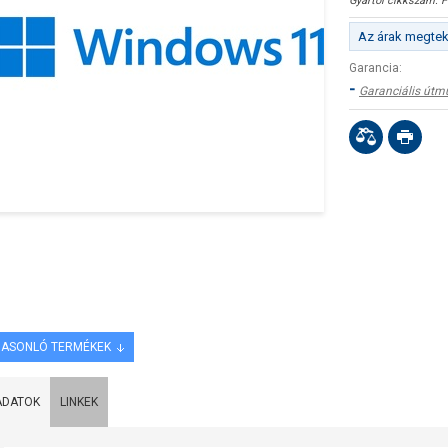
Gyártói cikkszám:
F
Az árak megteki
Garancia:
-
Garanciális útm
ASONLÓ TERMÉKEK
ADATOK
LINKEK