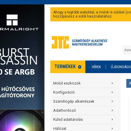
Ahogy a legtöbb weboldal, a miénk is sütiket (
hozzájárulsz a sütik használatához.
TERMÉKEK
HÍREK
ÚJDONSÁGO
Mobil eszközök
Konfiguráció
Számítógép alkatrészek
Adathordozó
Külső adattárolás
Hálózat