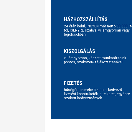
HÁZHOZSZÁLLÍTÁS
24 órán belül, INGYEN már nettó 80.000 Ft
tól, IGÉNYRE szabva; villámgyorsan vagy
legolcsóbban
KISZOLGÁLÁS
villámgyorsan, képzett munkatársaink
pontos, szakszerű tájékoztatásával
FIZETÉS
hűségért cserébe bizalom; kedvező
fizetési konstrukciók, hitelkeret, egyénre
szabott kedvezmények