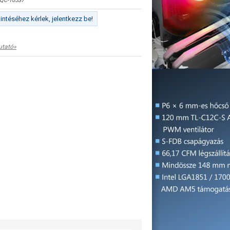
QC-10537
ntéséhez kérlek, jelentkezz be!
utató»