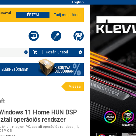
English
tásával
ÉRTEM
Tudj meg többet
Kosár:
0
tétel
ELÉRHETŐSÉGEK
Vissza
 Windows 11 Home HUN DSP
ztali operációs rendszer
4-bit, magyar, PC, asztali operációs rendszer, 1,
 DSP OEI