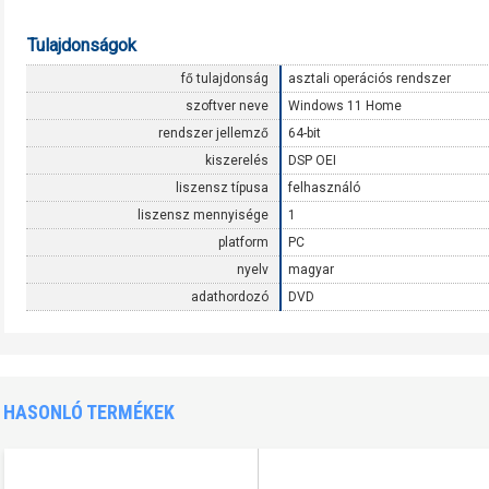
Tulajdonságok
fő tulajdonság
asztali operációs rendszer
szoftver neve
Windows 11 Home
rendszer jellemző
64-bit
kiszerelés
DSP OEI
liszensz típusa
felhasználó
liszensz mennyisége
1
platform
PC
nyelv
magyar
adathordozó
DVD
HASONLÓ TERMÉKEK