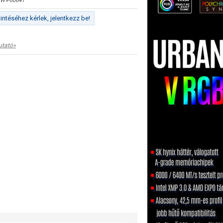
W9-00641
ntéséhez kérlek, jelentkezz be!
utató»