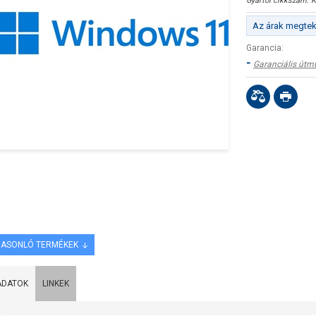
Gyártói cikkszám:
K
Az árak megteki
Garancia:
-
Garanciális útm
ASONLÓ TERMÉKEK
ADATOK
LINKEK