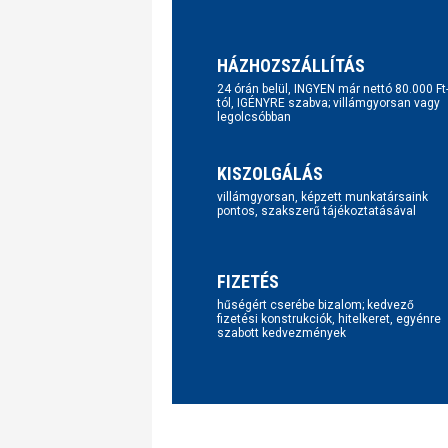
HÁZHOZSZÁLLÍTÁS
24 órán belül, INGYEN már nettó 80.000 Ft
tól, IGÉNYRE szabva; villámgyorsan vagy
legolcsóbban
KISZOLGÁLÁS
villámgyorsan, képzett munkatársaink
pontos, szakszerű tájékoztatásával
FIZETÉS
hűségért cserébe bizalom; kedvező
fizetési konstrukciók, hitelkeret, egyénre
szabott kedvezmények