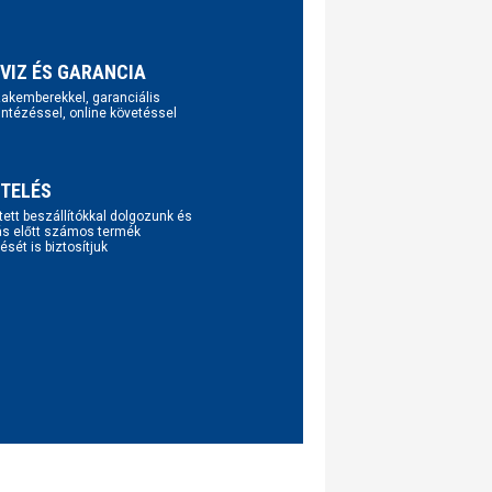
VIZ ÉS GARANCIA
szakemberekkel, garanciális
intézéssel, online követéssel
TELÉS
tett beszállítókkal dolgozunk és
ás előtt számos termék
ését is biztosítjuk