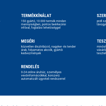
TERMÉKKÍNÁLAT
SZER
-
150 gyártó, 10.000 termék minden
profi 
mennyiségben, pontos beérkezési
távügy
infóval, foglalási lehetőséggel
MEGÉRI
TESZ
közvetlen disztribúció, nagyker- és tender
minősí
árak, folyamatos akciók, gyártói
vásárl
kedvezmények
tesztel
RENDELÉS
0-24 online áruház, személyes
vevőinformációkkal, korszerű
automatizált ügyviteli rendszerrel