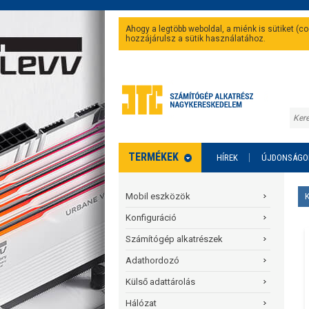
Ahogy a legtöbb weboldal, a miénk is sütiket (
hozzájárulsz a sütik használatához.
TERMÉKEK
HÍREK
ÚJDONSÁGO
Mobil eszközök
Konfiguráció
Számítógép alkatrészek
Adathordozó
Külső adattárolás
Hálózat