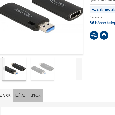
Gyártói cikkszám:
8
Az árak megteki
Garancia:
36 hónap tel
ADATOK
LEÍRÁS
LINKEK