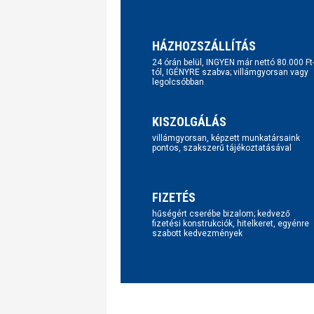
HÁZHOZSZÁLLÍTÁS
24 órán belül, INGYEN már nettó 80.000 Ft
tól, IGÉNYRE szabva; villámgyorsan vagy
legolcsóbban
KISZOLGÁLÁS
villámgyorsan, képzett munkatársaink
pontos, szakszerű tájékoztatásával
FIZETÉS
hűségért cserébe bizalom; kedvező
fizetési konstrukciók, hitelkeret, egyénre
szabott kedvezmények