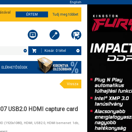
English
tásával
ÉRTEM
Tudj meg többet
Kosár:
0
tétel
ELÉRHETŐSÉGEK
Vissza
07 USB2.0 HDMI capture card
 HD (1920x1080), HDMI, USB2.0, HDMI bemenet: 1db,