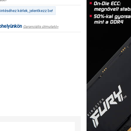
8307
ntéséhez kérlek, jelentkezz be!
ephelyünkön
Garanciális útmutató»