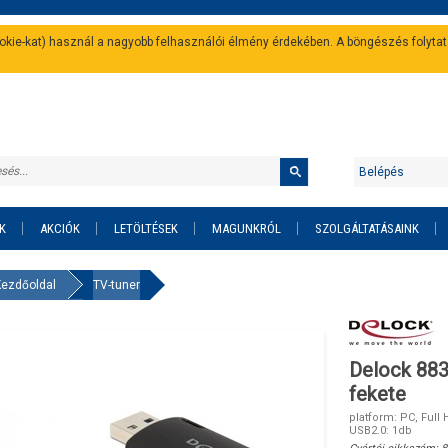
cookie-kat) használ a nagyobb felhasználói élmény érdekében. A böngészés folyta
Belépés
K
AKCIÓK
LETÖLTÉSEK
MAGUNKRÓL
SZOLGÁLTATÁSAINK
Kezdőoldal
TV-tuner
Delock 883
fekete
platform: PC, Full
USB2.0: 1db