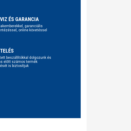
VIZ ÉS GARANCIA
szakemberekkel, garanciális
intézéssel, online követéssel
TELÉS
tett beszállítókkal dolgozunk és
ás előtt számos termék
ését is biztosítjuk