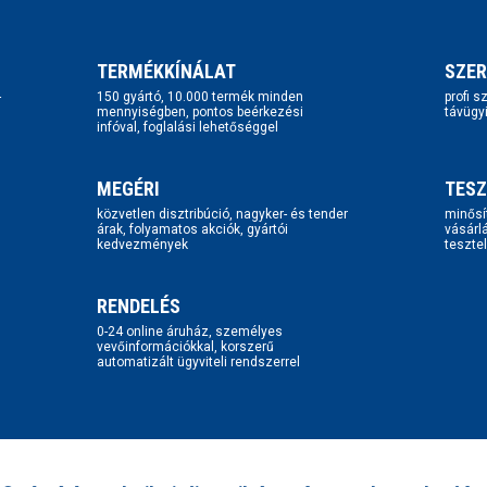
TERMÉKKÍNÁLAT
SZER
-
150 gyártó, 10.000 termék minden
profi 
mennyiségben, pontos beérkezési
távügy
infóval, foglalási lehetőséggel
MEGÉRI
TESZ
közvetlen disztribúció, nagyker- és tender
minősí
árak, folyamatos akciók, gyártói
vásárl
kedvezmények
tesztel
RENDELÉS
0-24 online áruház, személyes
vevőinformációkkal, korszerű
automatizált ügyviteli rendszerrel