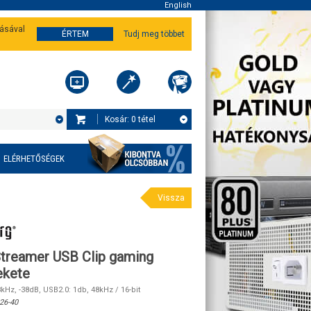
English
tásával
ÉRTEM
Tudj meg többet
Kosár:
0
tétel
ELÉRHETŐSÉGEK
Vissza
treamer USB Clip gaming
ekete
kHz, -38dB, USB2.0: 1db, 48kHz / 16-bit
26-40