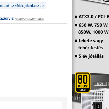
ntéséhez kérlek, jelentkezz be!
kszerviz
Garanciális útmutató»