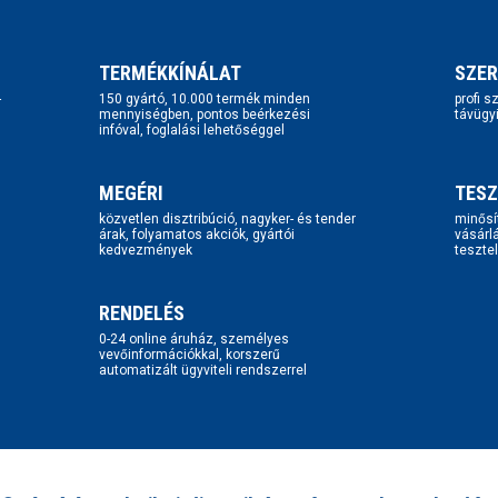
TERMÉKKÍNÁLAT
SZER
-
150 gyártó, 10.000 termék minden
profi 
mennyiségben, pontos beérkezési
távügy
infóval, foglalási lehetőséggel
MEGÉRI
TESZ
közvetlen disztribúció, nagyker- és tender
minősí
árak, folyamatos akciók, gyártói
vásárl
kedvezmények
tesztel
RENDELÉS
0-24 online áruház, személyes
vevőinformációkkal, korszerű
automatizált ügyviteli rendszerrel