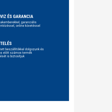
VIZ ÉS GARANCIA
szakemberekkel, garanciális
intézéssel, online követéssel
TELÉS
tett beszállítókkal dolgozunk és
ás előtt számos termék
ését is biztosítjuk