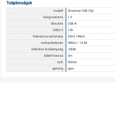
Tulajdonságok
modell
Streamer USB Clip
hangcsatorna
1.0
illesztés
USB-A
USB2.0
1db
frekvencia tartomány
50Hz-18kHz
mintavételezés
48kHz / 16-bit
mikrofon érzékenység
-38dB
kábel hossza
3m
szín
fekete
gaming
igen