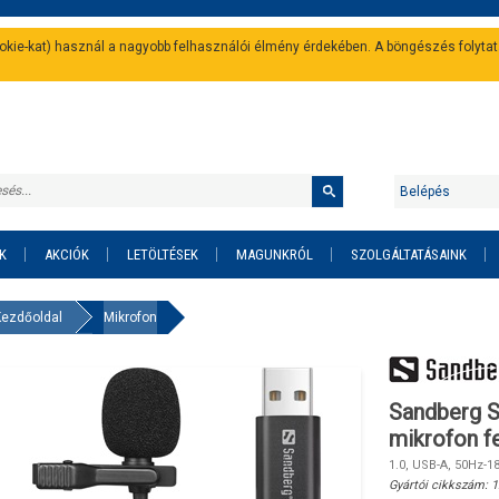
cookie-kat) használ a nagyobb felhasználói élmény érdekében. A böngészés folyta
Belépés
K
AKCIÓK
LETÖLTÉSEK
MAGUNKRÓL
SZOLGÁLTATÁSAINK
Kezdőoldal
Mikrofon
Sandberg S
mikrofon f
1.0, USB-A, 50Hz-18
Gyártói cikkszám:
1