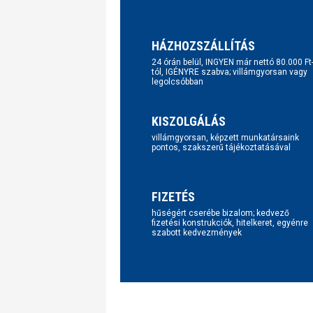
HÁZHOZSZÁLLÍTÁS
24 órán belül, INGYEN már nettó 80.000 Ft
tól, IGÉNYRE szabva; villámgyorsan vagy
legolcsóbban
KISZOLGÁLÁS
villámgyorsan, képzett munkatársaink
pontos, szakszerű tájékoztatásával
FIZETÉS
hűségért cserébe bizalom; kedvező
fizetési konstrukciók, hitelkeret, egyénre
szabott kedvezmények