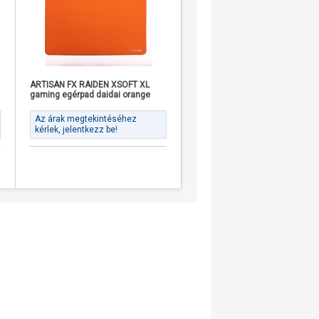
ARTISAN FX RAIDEN XSOFT XL
ARTISAN FX RAIDEN SOFT XL
gaming egérpad daidai orange
Coffee gaming egérpad barna
Az árak megtekintéséhez
Az árak megtekintéséhez
kérlek, jelentkezz be!
kérlek, jelentkezz be!