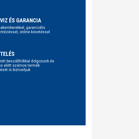
VIZ ÉS GARANCIA
szakemberekkel, garanciális
intézéssel, online követéssel
TELÉS
tett beszállítókkal dolgozunk és
ás előtt számos termék
ését is biztosítjuk