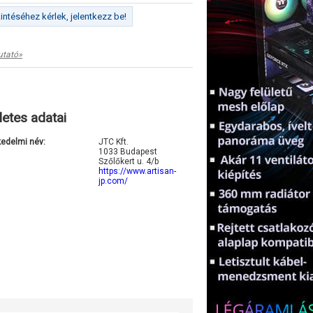
ntéséhez kérlek, jelentkezz be!
utató»
letes adatai
kedelmi név:
JTC Kft.
1033 Budapest
Szőlőkert u. 4/b
https://www.artisan-
jp.com/