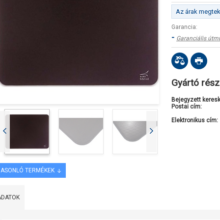
Az árak megteki
Garancia:
-
Garanciális útm
Gyártó rész
Bejegyzett keres
Postai cím:
Elektronikus cím:
ASONLÓ TERMÉKEK
ADATOK