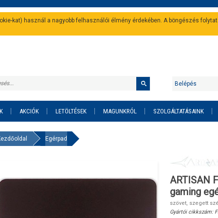
cookie-kat) használ a nagyobb felhasználói élmény érdekében. A böngészés folyta
Belépés
K
AKCIÓK
LETÖLTÉSEK
MAGUNKRÓL
SZOLGÁLTATÁSAINK
Kezdőoldal
Egérpad
ARTISAN F
gaming egé
szövet, szegett s
Gyártói cikkszám:
F