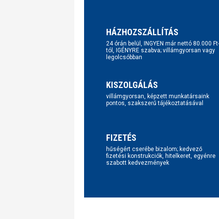
HÁZHOZSZÁLLÍTÁS
24 órán belül, INGYEN már nettó 80.000 Ft
tól, IGÉNYRE szabva; villámgyorsan vagy
legolcsóbban
KISZOLGÁLÁS
villámgyorsan, képzett munkatársaink
pontos, szakszerű tájékoztatásával
FIZETÉS
hűségért cserébe bizalom; kedvező
fizetési konstrukciók, hitelkeret, egyénre
szabott kedvezmények