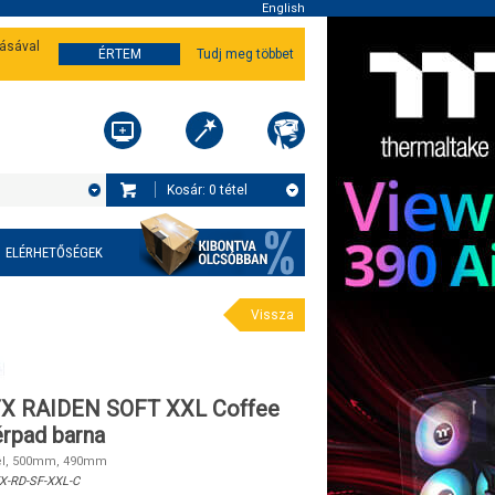
English
tásával
ÉRTEM
Tudj meg többet
Kosár:
0
tétel
ELÉRHETŐSÉGEK
Vissza
X RAIDEN SOFT XXL Coffee
rpad barna
zél, 500mm, 490mm
X-RD-SF-XXL-C