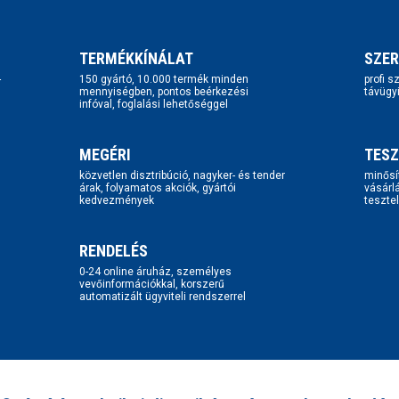
TERMÉKKÍNÁLAT
SZER
-
150 gyártó, 10.000 termék minden
profi 
mennyiségben, pontos beérkezési
távügy
infóval, foglalási lehetőséggel
MEGÉRI
TESZ
közvetlen disztribúció, nagyker- és tender
minősí
árak, folyamatos akciók, gyártói
vásárl
kedvezmények
tesztel
RENDELÉS
0-24 online áruház, személyes
vevőinformációkkal, korszerű
automatizált ügyviteli rendszerrel