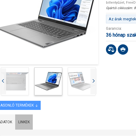
billentyűzet, Free
Gyártói cikkszám:
8
Az árak megteki
Garancia:
36 hónap sza
ASONLÓ TERMÉKEK
ADATOK
LINKEK