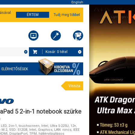
English
tásával
ÉRTEM
Tudj meg többet
Kosár:
0
tétel
ELÉRHETŐSÉGEK
Vissza
aPad 5 2-in-1 notebook szürke
)
 LED, 2-in-1, touchscreen, Intel, Ultra 5-225U, 12×,
 M.2, SSD: 512GB, Intel, Graphics, LAN: nincs, IEEE
 HDMI, DisplayPort, TPM, háttérvilágításos