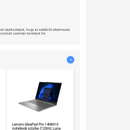
 tájékoztatjuk, hogy az adattörlő alkalmazás
solódó számlán tüntetjük fel.
Lenovo IdeaPad Pro 14IAH10
Lenovo IdeaPad 5 2-in-1 noteb
notebook szürke (120Hz; Luna
szürke (Luna Grey)