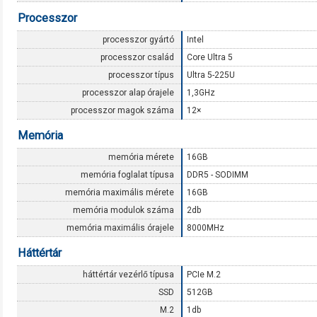
Processzor
processzor gyártó
Intel
processzor család
Core Ultra 5
processzor típus
Ultra 5-225U
processzor alap órajele
1,3GHz
processzor magok száma
12×
Memória
memória mérete
16GB
memória foglalat típusa
DDR5 - SODIMM
memória maximális mérete
16GB
memória modulok száma
2db
memória maximális órajele
8000MHz
Háttértár
háttértár vezérlő típusa
PCIe M.2
SSD
512GB
M.2
1db