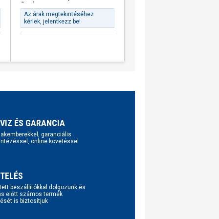
Grey)
Az árak megtekintéséhez
Az árak megtekintéséhez
kérlek, jelentkezz be!
kérlek, jelentkezz be!
VIZ ÉS GARANCIA
szakemberekkel, garanciális
intézéssel, online követéssel
TELÉS
tett beszállítókkal dolgozunk és
ás előtt számos termék
ését is biztosítjuk