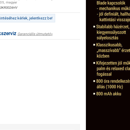
DOS, magyar
3KR002AHV
ntéséhez kérlek, jelentkezz be!
kszerviz
Garanciális útmutató»