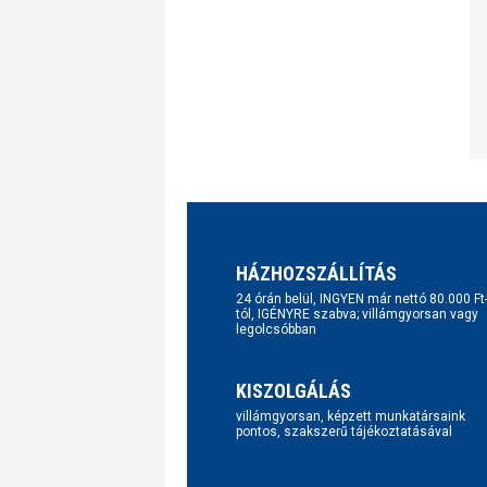
HÁZHOZSZÁLLÍTÁS
24 órán belül, INGYEN már nettó 80.000 Ft
tól, IGÉNYRE szabva; villámgyorsan vagy
legolcsóbban
KISZOLGÁLÁS
villámgyorsan, képzett munkatársaink
pontos, szakszerű tájékoztatásával