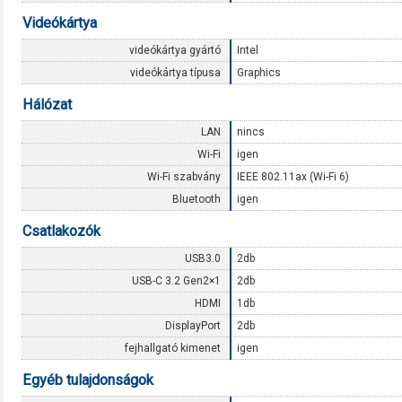
Videókártya
videókártya gyártó
Intel
videókártya típusa
Graphics
Hálózat
LAN
nincs
Wi-Fi
igen
Wi-Fi szabvány
IEEE 802.11ax (Wi-Fi 6)
Bluetooth
igen
Csatlakozók
USB3.0
2db
USB-C 3.2 Gen2×1
2db
HDMI
1db
DisplayPort
2db
fejhallgató kimenet
igen
Egyéb tulajdonságok