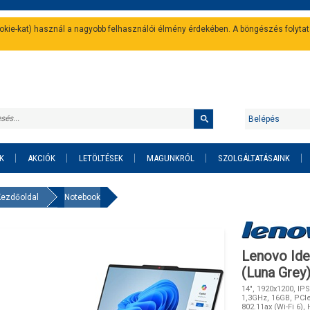
cookie-kat) használ a nagyobb felhasználói élmény érdekében. A böngészés folyta
Belépés
K
AKCIÓK
LETÖLTÉSEK
MAGUNKRÓL
SZOLGÁLTATÁSAINK
Kezdőoldal
Notebook
Lenovo Ide
(Luna Grey
14", 1920x1200, IPS
1,3GHz, 16GB, PCIe
802.11ax (Wi-Fi 6),