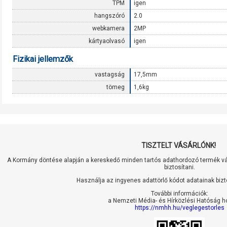
TPM
igen
hangszóró
2.0
webkamera
2MP
kártyaolvasó
igen
Fizikai jellemzők
vastagság
17,5mm
tömeg
1,6kg
TISZTELT VÁSÁRLÓNK!
A Kormány döntése alapján a kereskedő minden tartós adathordozó termék vás
biztosítani.
Használja az ingyenes adattörlő kódot adatainak biz
További információk:
a Nemzeti Média- és Hírközlési Hatóság h
https://nmhh.hu/veglegestorles