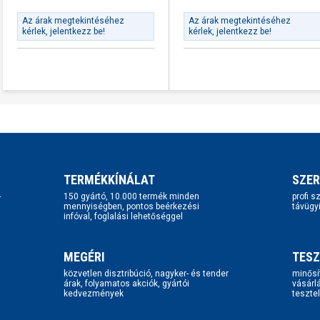
Az árak megtekintéséhez
Az árak megtekintéséhez
kérlek, jelentkezz be!
kérlek, jelentkezz be!
TERMÉKKÍNÁLAT
SZER
-
150 gyártó, 10.000 termék minden
profi 
mennyiségben, pontos beérkezési
távügy
infóval, foglalási lehetőséggel
MEGÉRI
TESZ
közvetlen disztribúció, nagyker- és tender
minősí
árak, folyamatos akciók, gyártói
vásárl
kedvezmények
tesztel