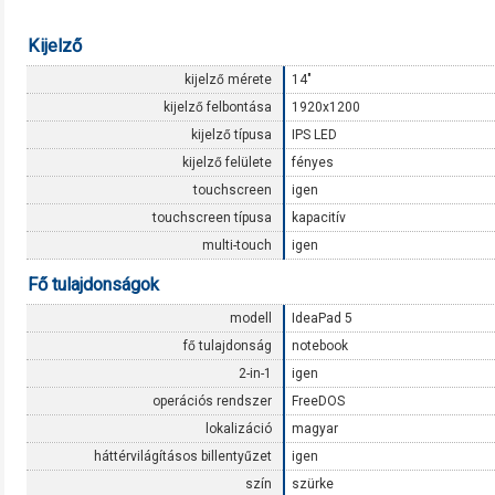
Kijelző
kijelző mérete
14"
kijelző felbontása
1920x1200
kijelző típusa
IPS LED
kijelző felülete
fényes
touchscreen
igen
touchscreen típusa
kapacitív
multi-touch
igen
Fő tulajdonságok
modell
IdeaPad 5
fő tulajdonság
notebook
2-in-1
igen
operációs rendszer
FreeDOS
lokalizáció
magyar
háttérvilágításos billentyűzet
igen
szín
szürke