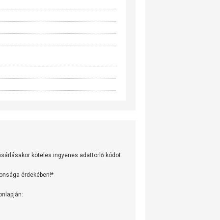
árlásakor köteles ingyenes adattörlő kódot
tonsága érdekében!*
onlapján: