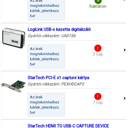
Az árak
megtekintéséhez
Raktáron
kérlek, jelentkezz
be!
LogiLink USB-s kazetta digitalizáló
Gyártói cikkszám:
UA0156
Az árak
megtekintéséhez
3 nap
kérlek, jelentkezz
be!
StarTech PCI-E x1 capture kártya
Gyártói cikkszám:
PEXHDCAP2
Az árak
megtekintéséhez
7 nap
kérlek, jelentkezz
be!
StarTech HDMI TO USB-C CAPTURE DEVICE