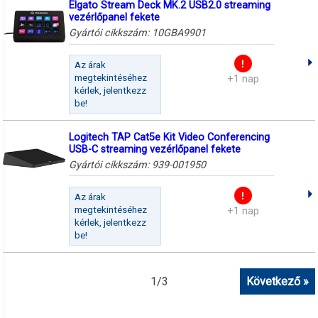
Elgato Stream Deck MK.2 USB2.0 streaming
vezérlőpanel fekete
Gyártói cikkszám:
10GBA9901
Az árak
megtekintéséhez
+1 nap
kérlek, jelentkezz
be!
Logitech TAP Cat5e Kit Video Conferencing
USB-C streaming vezérlőpanel fekete
Gyártói cikkszám:
939-001950
Az árak
megtekintéséhez
+1 nap
kérlek, jelentkezz
be!
1
/
3
Következő »