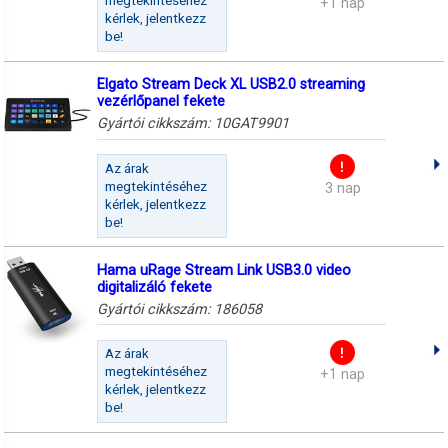
megtekintéséhez
+1 nap
kérlek, jelentkezz
be!
Elgato Stream Deck XL USB2.0 streaming
vezérlőpanel fekete
Gyártói cikkszám:
10GAT9901
Az árak
megtekintéséhez
3 nap
kérlek, jelentkezz
be!
Hama uRage Stream Link USB3.0 video
digitalizáló fekete
Gyártói cikkszám:
186058
Az árak
megtekintéséhez
+1 nap
kérlek, jelentkezz
be!