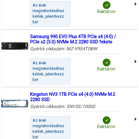
Az árak
megtekintéséhez
Raktáron
kérlek, jelentkezz
be!
Samsung 990 EVO Plus 4TB PCIe x4 (4.0) /
PCIe x2 (5.0) NVMe M.2 2280 SSD fekete
Gyártói cikkszám:
MZ-V9S4T0BW
Az árak
megtekintéséhez
Raktáron
kérlek, jelentkezz
be!
Kingston NV3 1TB PCIe x4 (4.0) NVMe M.2
2280 SSD
Gyártói cikkszám:
SNV3S/1000G
Az árak
megtekintéséhez
Raktáron
kérlek, jelentkezz
be!