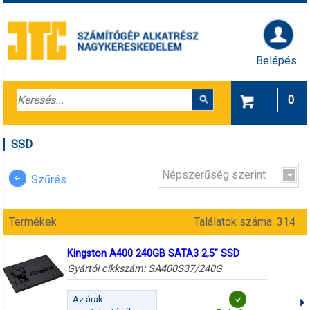
Belépés
0
SSD
Népszerűség szerint
Szűrés
Termékek
Találatok száma: 314
Kingston A400 240GB SATA3 2,5" SSD
Gyártói cikkszám:
SA400S37/240G
Az árak