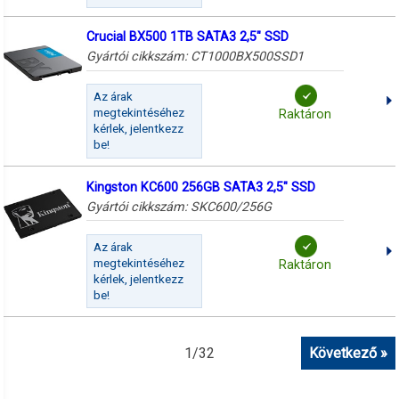
Crucial BX500 1TB SATA3 2,5" SSD
Gyártói cikkszám:
CT1000BX500SSD1
Az árak
megtekintéséhez
Raktáron
kérlek, jelentkezz
be!
Kingston KC600 256GB SATA3 2,5" SSD
Gyártói cikkszám:
SKC600/256G
Az árak
megtekintéséhez
Raktáron
kérlek, jelentkezz
be!
1
/
32
Következő »