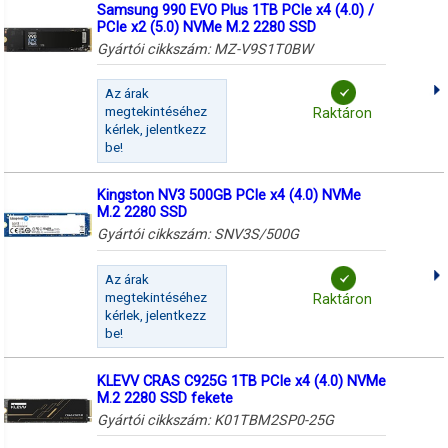
Samsung 990 EVO Plus 1TB PCIe x4 (4.0) /
PCIe x2 (5.0) NVMe M.2 2280 SSD
Gyártói cikkszám:
MZ-V9S1T0BW
Az árak
megtekintéséhez
Raktáron
kérlek, jelentkezz
be!
Kingston NV3 500GB PCIe x4 (4.0) NVMe
M.2 2280 SSD
Gyártói cikkszám:
SNV3S/500G
Az árak
megtekintéséhez
Raktáron
kérlek, jelentkezz
be!
KLEVV CRAS C925G 1TB PCIe x4 (4.0) NVMe
M.2 2280 SSD fekete
Gyártói cikkszám:
K01TBM2SP0-25G